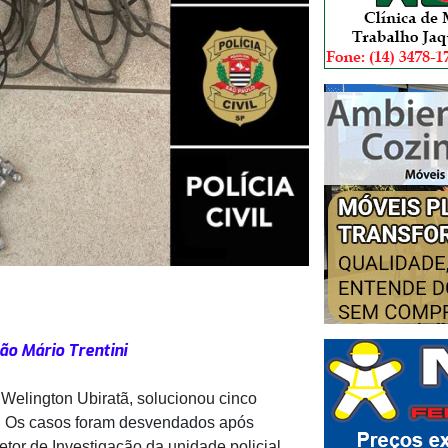
ão Mário Trentini
 Welington Ubiratã, solucionou cinco
io. Os casos foram desvendados após
etor de Investigação da unidade policial