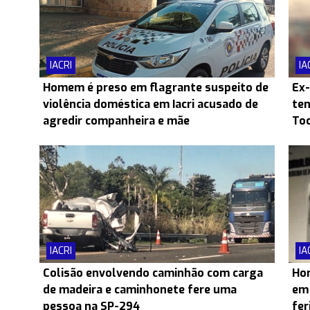
IACRI
IA
Homem é preso em flagrante suspeito de
Ex-
violência doméstica em Iacri acusado de
ten
agredir companheira e mãe
Toc
IACRI
IA
Colisão envolvendo caminhão com carga
Hom
de madeira e caminhonete fere uma
em 
pessoa na SP-294
fer