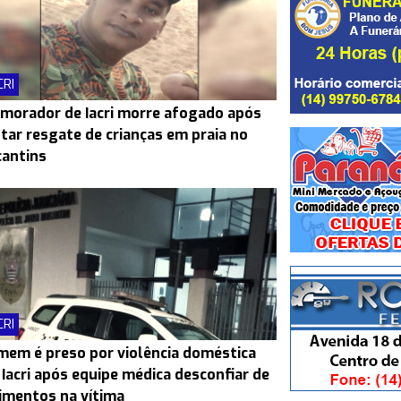
CRI
morador de Iacri morre afogado após
tar resgate de crianças em praia no
antins
CRI
em é preso por violência doméstica
Iacri após equipe médica desconfiar de
imentos na vítima