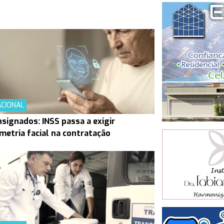
CIONAL
signados: INSS passa a exigir
metria facial na contratação