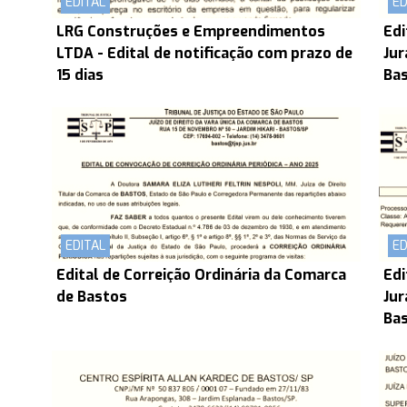
EDITAL
ED
LRG Construções e Empreendimentos
Edi
LTDA - Edital de notificação com prazo de
Jur
15 dias
Bas
EDITAL
ED
Edital de Correição Ordinária da Comarca
Edi
de Bastos
Jur
Bas