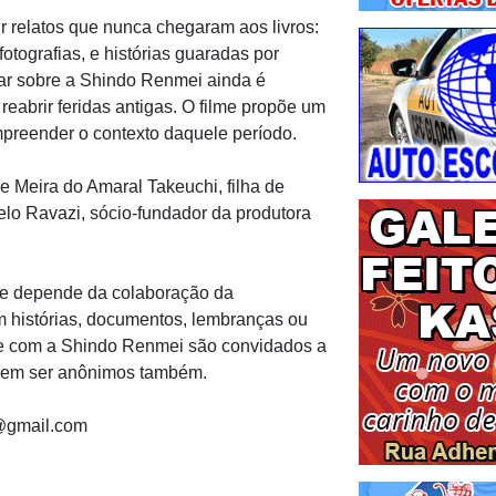
ir relatos que nunca chegaram aos livros:
otografias, e histórias guaradas por
ar sobre a Shindo Renmei ainda é
eabrir feridas antigas. O filme propõe um
preender o contexto daquele período.
e Meira do Amaral Takeuchi, filha de
elo Ravazi, sócio-fundador da produtora
a e depende da colaboração da
 histórias, documentos, lembranças ou
nte com a Shindo Renmei são convidados a
dem ser anônimos também.
@gmail.com