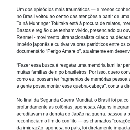
Um dos episódios mais traumáticos — e menos conheci
no Brasil voltou ao centro das atenções a partir de uma 
Tainá Muhringer Tokitaka está à procura de relatos, 
Bastos e região que tenham vivido, presenciado ou ouv
Renmei - movimento ultranacionalista criado na década
Império japonês e cultivar valores patrióticos entre os 
documentário “Perigo Amarelo”, atualmente em desenv
“Fazer essa busca é resgatar uma memória familiar per
muitas famílias de nipo brasileiros. Por isso, quero c
como eu, possam ter fragmentos de memórias pessoais
a gente possa montar esse quebra-cabeça”, conta a dir
No final da Segunda Guerra Mundial, o Brasil foi palco 
profundamente as colônias japonesas. Alguns integra
acreditavam na derrota do Japão na guerra, passou a 
reconheciam o fim do conflito — os chamados “corações
da imigração japonesa no país, foi diretamente impact