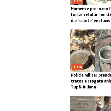
TUPÃ
Homem é preso em f
furtar celular, most
dar 'calote' em taxi
TUPÃ
Polícia Militar pre
tratos e resgata ani
Tupã-Juliana